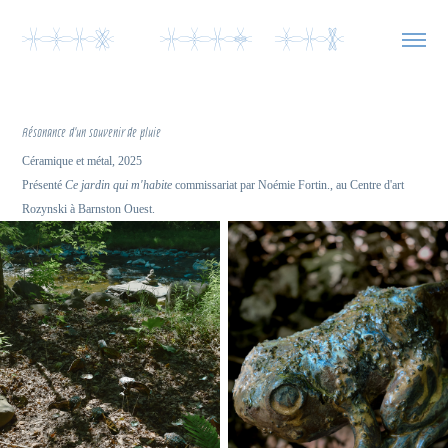
YyYO  YyYL yYb  
Résonance d'un souvenir de pluie
Céramique et métal, 2025
Présenté
Ce jardin qui m'habite
commissariat par Noémie Fortin., au Centre d'art
Rozynski à Barnston Ouest.