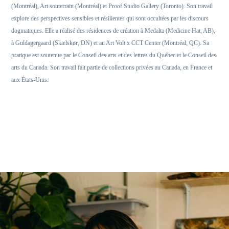
(Montréal), Art souterrain (Montréal) et Proof Studio Gallery (Toronto). Son travail
explore des perspectives sensibles et résilientes qui sont occultées par les discours
dogmatiques. Elle a réalisé des résidences de création à Medalta (Medicine Hat, AB),
à Guldagergaard (Skælskør, DN) et au Art Volt x CCT Center (Montréal, QC). Sa
pratique est soutenue par le Conseil des arts et des lettres du Québec et le Conseil des
arts du Canada. Son travail fait partie de collections privées au Canada, en France et
aux États-Unis.