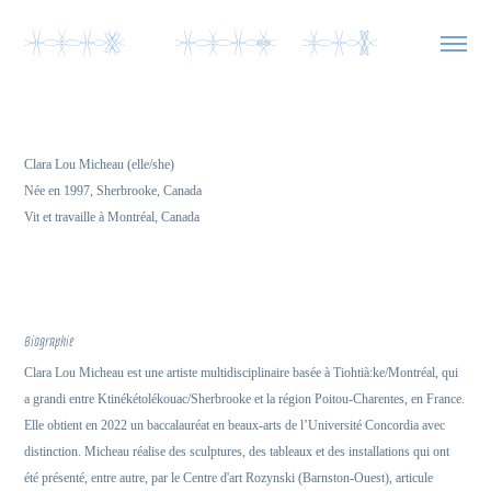
YyYO  YyYL yYb  
Clara Lou Micheau (elle/she)
Née en 1997, Sherbrooke, Canada
Vit et travaille à Montréal, Canada
Biographie
Clara Lou Micheau est une artiste multidisciplinaire basée à Tiohtià:ke/Montréal, qui
a grandi entre Ktinékétolékouac/Sherbrooke et la région Poitou-Charentes, en France.
Elle obtient en 2022 un baccalauréat en beaux-arts de l’Université Concordia avec
distinction. Micheau réalise des sculptures, des tableaux et des installations qui ont
été présenté, entre autre, par le Centre d'art Rozynski (Barnston-Ouest), articule