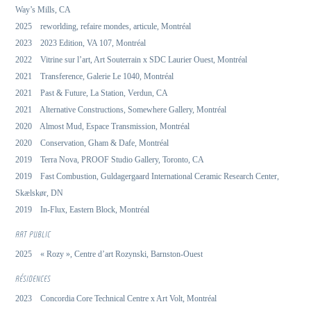
Way’s Mills, CA
2025 reworlding, refaire mondes, articule, Montréal
2023 2023 Edition, VA 107, Montréal
2022 Vitrine sur l’art, Art Souterrain x SDC Laurier Ouest, Montréal
2021 Transference, Galerie Le 1040, Montréal
2021 Past & Future, La Station, Verdun, CA
2021 Alternative Constructions, Somewhere Gallery, Montréal
2020 Almost Mud, Espace Transmission, Montréal
2020 Conservation, Gham & Dafe, Montréal
2019 Terra Nova, PROOF Studio Gallery, Toronto, CA
2019 Fast Combustion, Guldagergaard International Ceramic Research Center,
Skælskør, DN
2019 In-Flux, Eastern Block, Montréal
ART PUBLIC
2025 « Rozy », Centre d’art Rozynski, Barnston-Ouest
RÉSIDENCES
2023 Concordia Core Technical Centre x Art Volt, Montréal