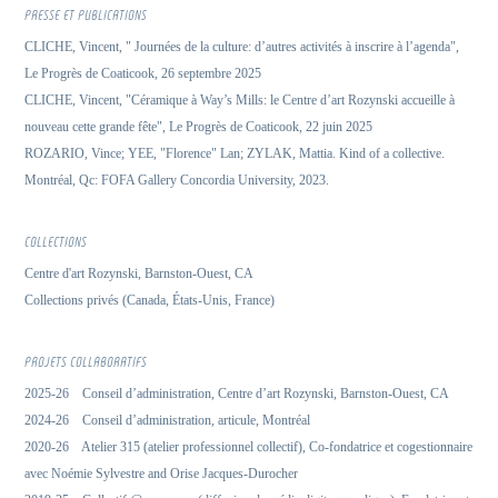
PRESSE ET PUBLICATIONS
CLICHE, Vincent, " Journées de la culture: d’autres activités à inscrire à l’agenda",
Le Progrès de Coaticook, 26 septembre 2025
CLICHE, Vincent, "Céramique à Way’s Mills: le Centre d’art Rozynski accueille à
nouveau cette grande fête", Le Progrès de Coaticook, 22 juin 2025
ROZARIO, Vince; YEE, "Florence" Lan; ZYLAK, Mattia. Kind of a collective.
Montréal, Qc: FOFA Gallery Concordia University, 2023.
COLLECTIONS
Centre d'art Rozynski, Barnston-Ouest, CA
Collections privés (Canada, États-Unis, France)
PROJETS COLLABORATIFS
2025-26 Conseil d’administration, Centre d’art Rozynski, Barnston-Ouest, CA
2024-26 Conseil d’administration, articule, Montréal
2020-26 Atelier 315 (atelier professionnel collectif), Co-fondatrice et cogestionnaire
avec Noémie Sylvestre and Orise Jacques-Durocher