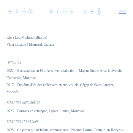
YyYO  YyYL yYb  
Clara Lou Micheau (elle/she)
Vit et travaille à Montréal, Canada
FORMATION
2022 Baccalauréat en Fine Arts avec distinction – Majeur Studio Arts, Université
Concordia, Montréal
2017 Diplôme d’études collégiales en arts visuels, Cégep de Saint-Laurent,
Montréal
EXPOSITION INDIVIDUELLE
2023 Portraits en échappée, Espace Limina, Montréal
EXPOSITIONS DE GROUPE
2025 Ce jardin qui m’habite, commissariat : Noémie Fortin, Centre d’art Rozynski,